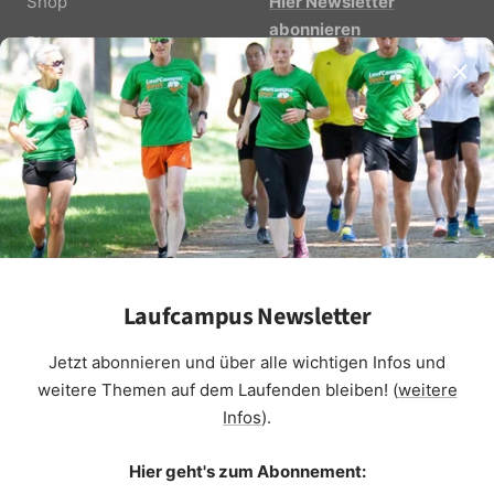
Shop
Hier Newsletter
abonnieren
Blog
Kontakt
Newsletter für
Geschäftspartner
Partner
Suchen
Stellenangebote
SOCIAL MEDIA
Laufcampus Newsletter
Jetzt abonnieren und über alle wichtigen Infos und
weitere Themen auf dem Laufenden bleiben! (
weitere
Währung
Infos
).
EUR €
Hier geht's zum Abonnement:
Laufcampus
Die pure Lust zu laufen ...